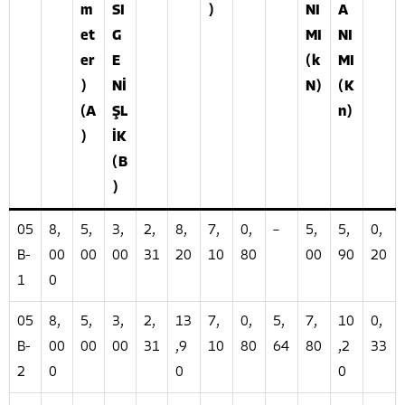
m
SI
)
NI
A
et
G
MI
NI
er
E
(k
MI
)
Nİ
N)
(K
(A
ŞL
n)
)
İK
(B
)
05
8,
5,
3,
2,
8,
7,
0,
–
5,
5,
0,
B-
00
00
00
31
20
10
80
00
90
20
1
0
05
8,
5,
3,
2,
13
7,
0,
5,
7,
10
0,
B-
00
00
00
31
,9
10
80
64
80
,2
33
2
0
0
0