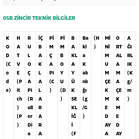
05B ZİNCİR TEKNİK BİLGİLER
K
H
R
İÇ
Pİ
Pİ
B
Ba
(H
Mİ
O
A
O
A
U
B
M
M
A
kl
)
Nİ
RT
ĞI
D
T
L
A
Ç
B
KL
a
M
AL
RL
(C
V
O
K
A
O
A
K
U
A
IK
o
E
Ç
L
PI
Y
Y
alı
M
M
(K
d
(P
A
A
(C
U
Ü
nlı
ÇE
A
g/
e)
it
PI
L
)
(D
K
ğı
K
ÇE
m
ch
(R
A
)
SE
(g
M
K
)
)
oll
R
KL
/G
E
M
(P
er
A
İĞ
)
D
E
)
Di
R
İ
AY
D
a
A
(F
A
AY