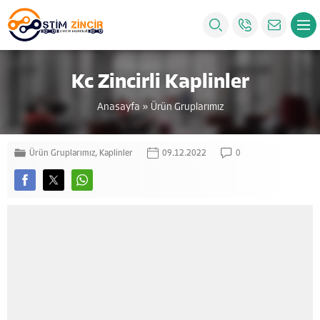
Kc Zincirli Kaplinler
Anasayfa
»
Ürün Gruplarımız
Ürün Gruplarımız
,
Kaplinler
09.12.2022
0