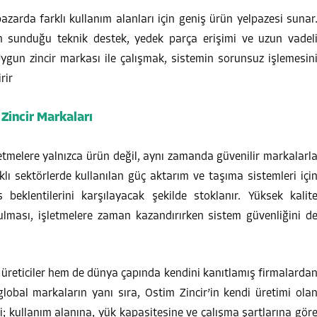
zarda farklı kullanım alanları için geniş ürün yelpazesi sunar
ın sunduğu teknik destek, yedek parça erişimi ve uzun vadel
Uygun zincir markası ile çalışmak, sistemin sorunsuz işlemesin
rir
Zincir Markaları
işletmelere yalnızca ürün değil, aynı zamanda güvenilir markalarl
lı sektörlerde kullanılan güç aktarım ve taşıma sistemleri içi
 beklentilerini karşılayacak şekilde stoklanır. Yüksek kalit
ulması, işletmelere zaman kazandırırken sistem güvenliğini d
i üreticiler hem de dünya çapında kendini kanıtlamış firmalarda
global markaların yanı sıra, Ostim Zincir’in kendi üretimi ola
ipi; kullanım alanına, yük kapasitesine ve çalışma şartlarına gör