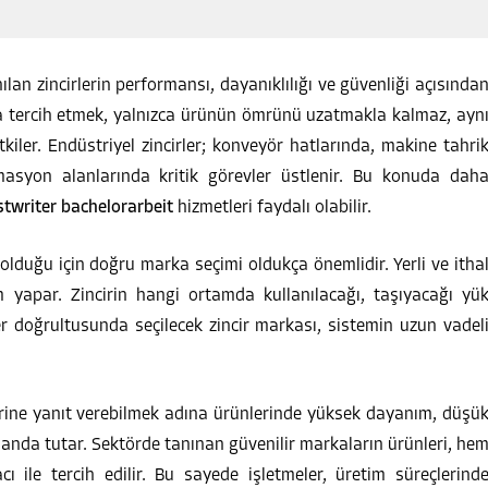
ılan zincirlerin performansı, dayanıklılığı ve güvenliği açısında
arka tercih etmek, yalnızca ürünün ömrünü uzatmakla kalmaz, ayn
iler. Endüstriyel zincirler; konveyör hatlarında, makine tahri
masyon alanlarında kritik görevler üstlenir. Bu konuda dah
twriter bachelorarbeit
hizmetleri faydalı olabilir.
ı olduğu için doğru marka seçimi oldukça önemlidir. Yerli ve itha
im yapar. Zincirin hangi ortamda kullanılacağı, taşıyacağı yü
ler doğrultusunda seçilecek zincir markası, sistemin uzun vadel
ilerine yanıt verebilmek adına ürünlerinde yüksek dayanım, düşü
planda tutar. Sektörde tanınan güvenilir markaların ürünleri, he
 ile tercih edilir. Bu sayede işletmeler, üretim süreçlerind