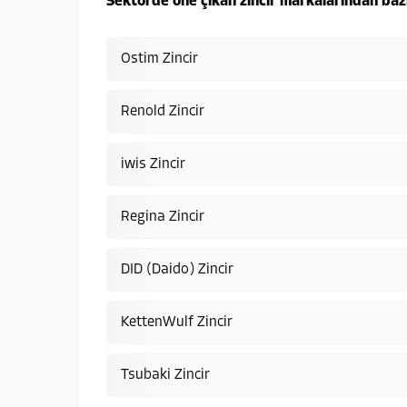
Sektörde öne çıkan zincir markalarından bazı
Ostim Zincir
Renold Zincir
iwis Zincir
Regina Zincir
DID (Daido) Zincir
KettenWulf Zincir
Tsubaki Zincir