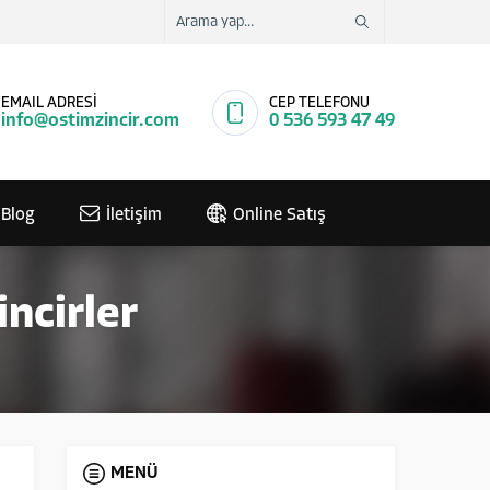
EMAIL ADRESİ
CEP TELEFONU
info@ostimzincir.com
0 536 593 47 49
Blog
İletişim
Online Satış
incirler
MENÜ