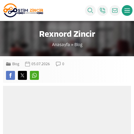
Rexnord Zincir
Anasayfa
»
Blog
Blog
05.07.2026
0