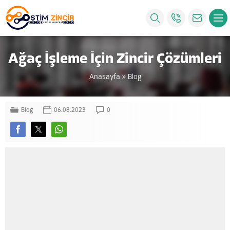
Ağaç İşleme İçin Zincir Çözümleri
Anasayfa
»
Blog
Blog
06.08.2023
0