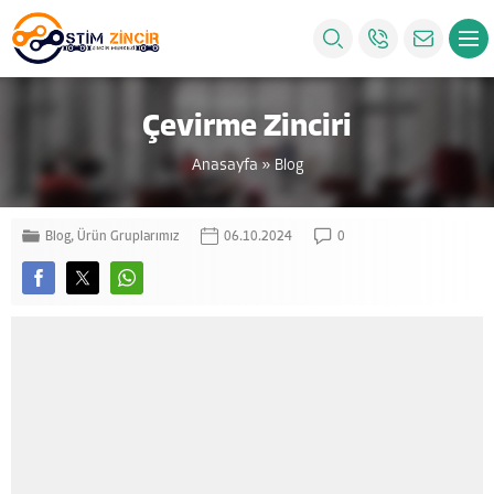
Çevirme Zinciri
Anasayfa
»
Blog
Blog
,
Ürün Gruplarımız
06.10.2024
0