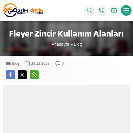
Fleyer Zincir Kullanım Alanları
Anasayfa
»
Blog
Blog
28.12.2023
0