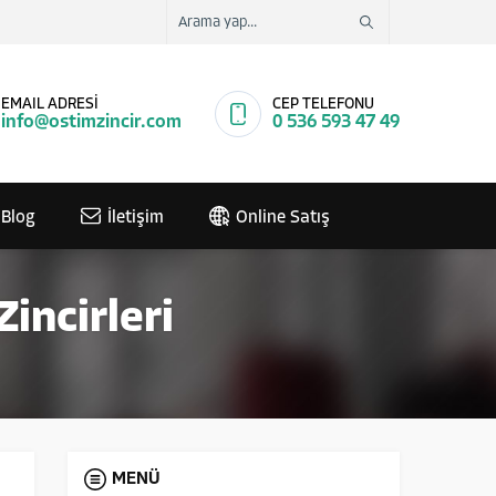
EMAIL ADRESİ
CEP TELEFONU
info@ostimzincir.com
0 536 593 47 49
Blog
İletişim
Online Satış
incirleri
MENÜ