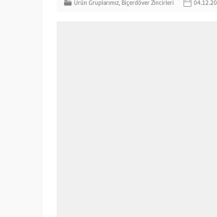
Ürün Gruplarımız
,
Biçerdöver Zincirleri
04.12.2