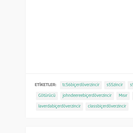
ETİKETLER:
tc56biçerdöverzincir
s55zincir
s
Götürücü
johndeereebiçerdöverzincir
Mısır
laverdabiçerdöverzincir
classbiçerdöverzincir