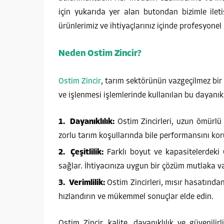
için yukarıda yer alan butondan bizimle ilet
ürünlerimiz ve ihtiyaçlarınız içinde profesyonel b
Neden Ostim Zincir?
Ostim Zincir
, tarım sektörünün vazgeçilmez bir 
ve işlenmesi işlemlerinde kullanılan bu dayanıkl
Dayanıklılık:
Ostim Zincirleri, uzun ömürlü
zorlu tarım koşullarında bile performansını kor
Çeşitlilik:
Farklı boyut ve kapasitelerdeki O
sağlar. İhtiyacınıza uygun bir çözüm mutlaka va
Verimlilik:
Ostim Zincirleri, mısır hasatından 
hızlandırın ve mükemmel sonuçlar elde edin.
Ostim Zincir, kalite, dayanıklılık ve güvenilir