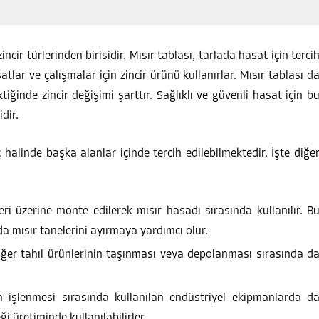
ncir türlerinden birisidir. Mısır tablası, tarlada hasat için terci
tlar ve çalışmalar için zincir ürünü kullanırlar. Mısır tablası d
tiğinde zincir değişimi şarttır. Sağlıklı ve güvenli hasat için b
dir.
ç halinde başka alanlar içinde tercih edilebilmektedir. İşte diğe
leri üzerine monte edilerek mısır hasadı sırasında kullanılır. B
da mısır tanelerini ayırmaya yardımcı olur.
, diğer tahıl ürünlerinin taşınması veya depolanması sırasında d
ırın işlenmesi sırasında kullanılan endüstriyel ekipmanlarda d
i üretiminde kullanılabilirler.