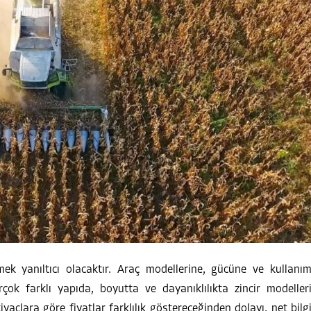
rmek yanıltıcı olacaktır. Araç modellerine, gücüne ve kullanı
Birçok farklı yapıda, boyutta ve dayanıklılıkta zincir modeller
iyaçlara göre fiyatlar farklılık göstereceğinden dolayı, net bilg