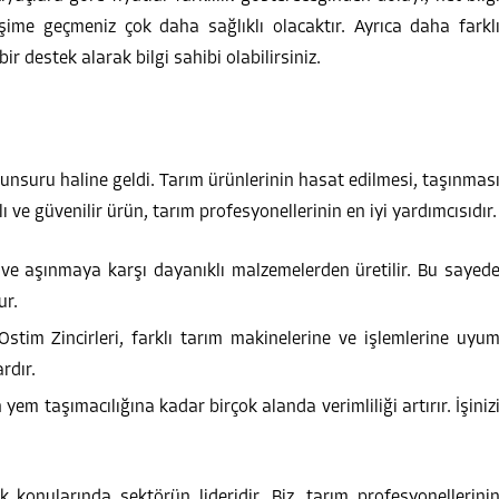
işime geçmeniz çok daha sağlıklı olacaktır. Ayrıca daha farkl
ir destek alarak bilgi sahibi olabilirsiniz.
unsuru haline geldi. Tarım ürünlerinin hasat edilmesi, taşınmas
ı ve güvenilir ürün, tarım profesyonellerinin en iyi yardımcısıdır.
 ve aşınmaya karşı dayanıklı malzemelerden üretilir. Bu sayed
ur.
stim Zincirleri, farklı tarım makinelerine ve işlemlerine uyu
rdır.
yem taşımacılığına kadar birçok alanda verimliliği artırır. İşiniz
lik konularında sektörün lideridir. Biz, tarım profesyonellerini