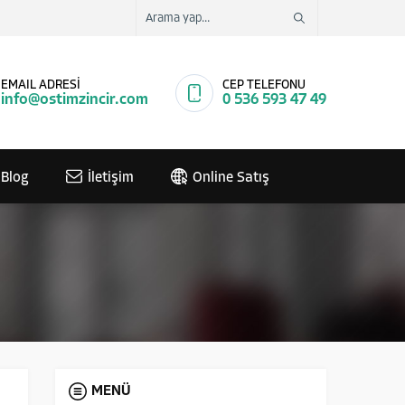
EMAIL ADRESİ
CEP TELEFONU
info@ostimzincir.com
0 536 593 47 49
Blog
İletişim
Online Satış
MENÜ