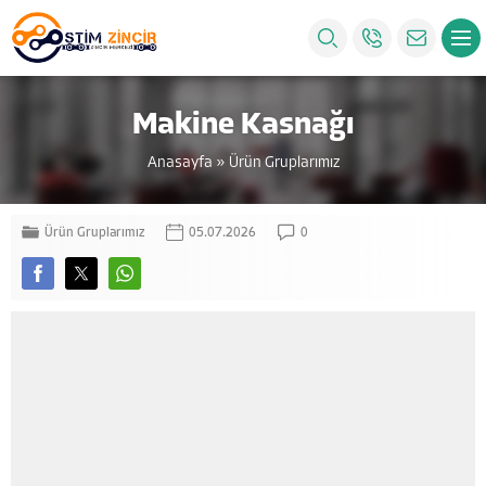
Makine Kasnağı
Anasayfa
»
Ürün Gruplarımız
Ürün Gruplarımız
05.07.2026
0