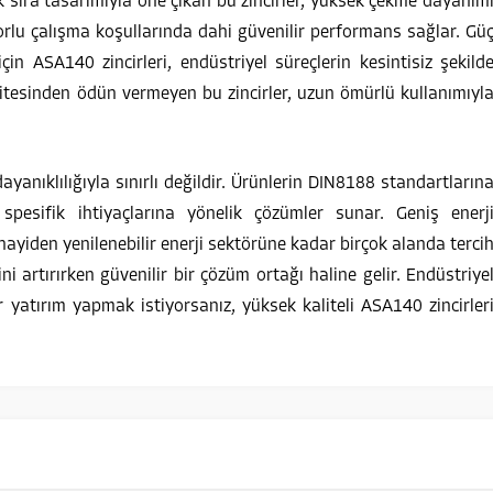
 sıra tasarımıyla öne çıkan bu zincirler, yüksek çekme dayanım
orlu çalışma koşullarında dahi güvenilir performans sağlar. Gü
çin ASA140 zincirleri, endüstriyel süreçlerin kesintisiz şekild
alitesinden ödün vermeyen bu zincirler, uzun ömürlü kullanımıyl
ayanıklılığıyla sınırlı değildir. Ürünlerin DIN8188 standartların
 spesifik ihtiyaçlarına yönelik çözümler sunar. Geniş enerj
sanayiden yenilenebilir enerji sektörüne kadar birçok alanda terci
ini artırırken güvenilir bir çözüm ortağı haline gelir. Endüstriye
r yatırım yapmak istiyorsanız, yüksek kaliteli ASA140 zincirler