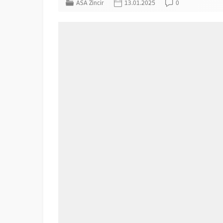
ASA Zincir
13.01.2025
0