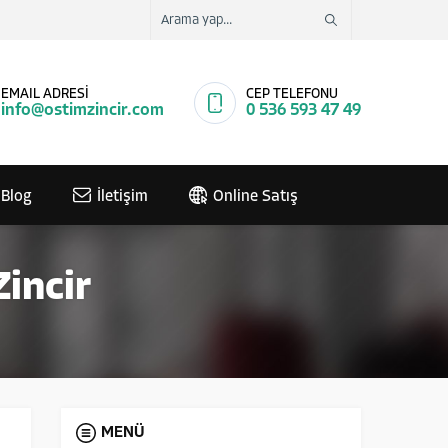
EMAIL ADRESİ
CEP TELEFONU
info@ostimzincir.com
0 536 593 47 49
Blog
İletişim
Online Satış
Zincir
MENÜ