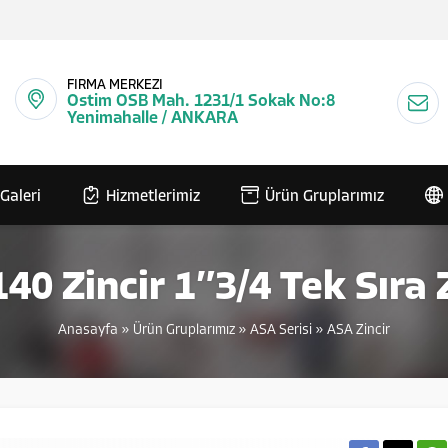
FİRMA MERKEZİ
Ostim OSB Mah. 1231/1 Sokak No:8
Yenimahalle / ANKARA
Galeri
Hizmetlerimiz
Ürün Gruplarımız
0 Zincir 1″3/4 Tek Sıra 
Anasayfa
»
Ürün Gruplarımız
»
ASA Serisi
»
ASA Zincir