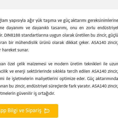
lam yapısıyla ağır yük taşıma ve güç aktarımı gereksinimlerin
 dayanımı ve dayanıklı tasarımı, onu en zorlu endüstriye
r. DIN8188 standartlarına uygun olarak üretilen bu zincir, güçl
tıran bir mühendislik ürünü olarak dikkat çeker. ASA140 zincir
r hareket sunar.
yan özel çelik malzemesi ve modern üretim teknikleri ile uzu
lik ve enerji sektörlerinde sıklıkla tercih edilen ASA140 zincir
 ile işletmelerin maliyetlerini optimize eder. Güç aktarımınd
anan bu zincir, endüstriyel süreçlerde fark yaratır. ASA140 zincir
tmelerin güvenilir iş ortağıdır.
p Bilgi ve Sipariş