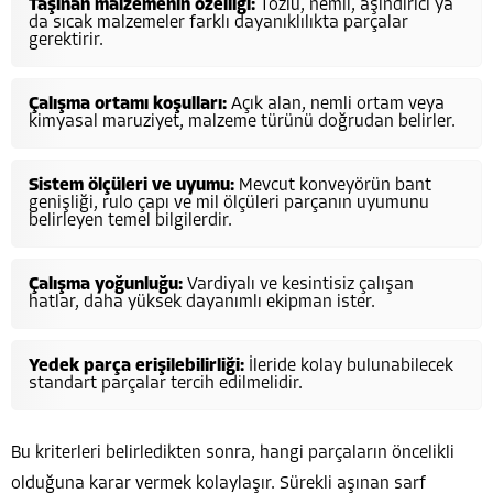
Taşınan malzemenin özelliği:
Tozlu, nemli, aşındırıcı ya
da sıcak malzemeler farklı dayanıklılıkta parçalar
gerektirir.
Çalışma ortamı koşulları:
Açık alan, nemli ortam veya
kimyasal maruziyet, malzeme türünü doğrudan belirler.
Sistem ölçüleri ve uyumu:
Mevcut konveyörün bant
genişliği, rulo çapı ve mil ölçüleri parçanın uyumunu
belirleyen temel bilgilerdir.
Çalışma yoğunluğu:
Vardiyalı ve kesintisiz çalışan
hatlar, daha yüksek dayanımlı ekipman ister.
Yedek parça erişilebilirliği:
İleride kolay bulunabilecek
standart parçalar tercih edilmelidir.
Bu kriterleri belirledikten sonra, hangi parçaların öncelikli
olduğuna karar vermek kolaylaşır. Sürekli aşınan sarf