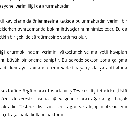
yonel verimliliği de artırmaktadır.
iyetli kayıpların da önlenmesine katkıda bulunmaktadır. Verimli bi
esteklerken aynı zamanda bakım ihtiyaçlarını minimize eder. Bu d
etkin bir şekilde sürdürmesine yardımcı olur.
ği artırmak, hacim verimini yükseltmek ve maliyetli kayıplar
anımı büyük bir öneme sahiptir. Bu sayede sektör, zorlu çalışm
pabilirken aynı zamanda uzun vadeli başarıyı da garanti altın
 sektörüne özgü olarak tasarlanmış Testere dişli zincirler (Üst
, özellikle kereste taşımacılığı ve genel olarak ağaçla ilgili birço
ktadır. Testere dişli zincirleri, ağaç ve ahşap malzemeleri
 birçok aşamada kullanılmaktadır.