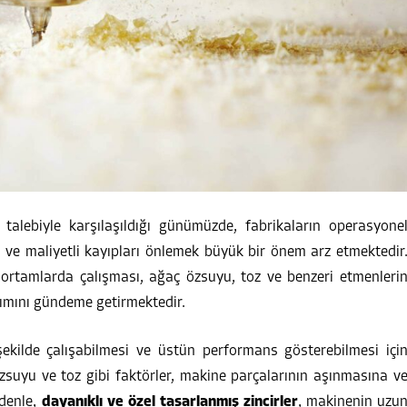
alebiyle karşılaşıldığı günümüzde, fabrikaların operasyone
k ve maliyetli kayıpları önlemek büyük bir önem arz etmektedir
u ortamlarda çalışması, ağaç özsuyu, toz ve benzeri etmenleri
lanımını gündeme getirmektedir.
 şekilde çalışabilmesi ve üstün performans gösterebilmesi içi
 özsuyu ve toz gibi faktörler, makine parçalarının aşınmasına v
edenle,
dayanıklı ve özel tasarlanmış zincirler
, makinenin uzu