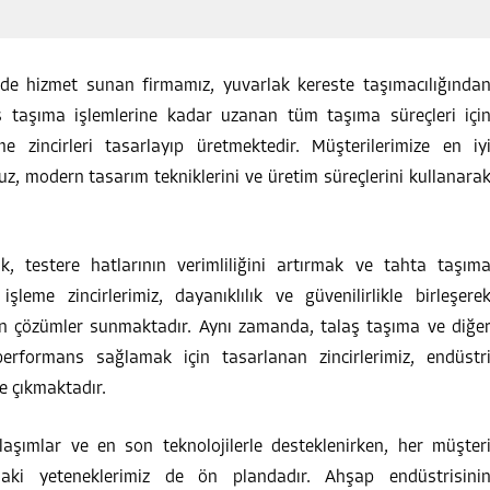
ede hizmet sunan firmamız, yuvarlak kereste taşımacılığında
aş taşıma işlemlerine kadar uzanan tüm taşıma süreçleri içi
me zincirleri tasarlayıp üretmektedir. Müşterilerimize en iy
 modern tasarım tekniklerini ve üretim süreçlerini kullanara
k, testere hatlarının verimliliğini artırmak ve tahta taşım
şleme zincirlerimiz, dayanıklılık ve güvenilirlikle birleşere
gun çözümler sunmaktadır. Aynı zamanda, talaş taşıma ve diğe
formans sağlamak için tasarlanan zincirlerimiz, endüstr
e çıkmaktadır.
klaşımlar ve en son teknolojilerle desteklenirken, her müşter
aki yeteneklerimiz de ön plandadır. Ahşap endüstrisini