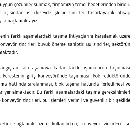
 uygun çözümler sunmak, firmamızın temel hedeflerinden biridir
açısından üst düzeyde işleme zincirleri tasarlayarak, ahşa
yı amaçlamaktayız.
tenin farklı aşamalardaki taşıma ihtiyaçlarını karşılamak üzer
 konveyör zincirleri büyük öneme sahiptir. Bu zincirler, sektörü
lmaktadır.
şlangıçtan son aşamaya kadar farklı aşamalarda taşınmas
k kerestenin giriş konveyöründe taşınması, kök redüktöründ
ama hattında sıralanması, blok taşıma hattında ilerletilmesi v
r yer almaktadır. Bu farklı aşamalardaki taşıma gereksinimler
 konveyör zincirleri, bu işlemleri verimli ve güvenilir bir şekild
etini sağlamak üzere kullanılırken, konveyör zincirleri is