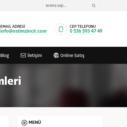
EMAIL ADRESİ
CEP TELEFONU
info@ostimzincir.com
0 536 593 47 49
Blog
İletişim
Online Satış
mleri
MENÜ