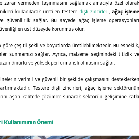
ve zarar vermeden taşınmasını sağlamak amacıyla özel olara
nikleri kullanılarak üretilen testere
dişli zincirleri
,
ağaç işlem
ve güvenilirlik sağlar. Bu sayede ağaç işleme operasyonlar
üvenliği en üst düzeyde korunmuş olur.
a göre çeşitli şekil ve boyutlarda üretilebilmektedir. Bu esneklik
mler sunmamızı sağlar. Ayrıca, malzeme seçimindeki titizlik v
inin uzun ömürlü ve yüksek performanslı olmasını sağlar.
nelerin verimli ve güvenli bir şekilde çalışmasını desteklerke
artırmaktadır. Testere dişli zincirleri, ağaç işleme sektörünü
larını aşan kalitede çözümler sunarak sektörün gelişimine katk
iri Kullanımının Önemi