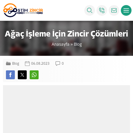
Ağaç İşleme İçin Zincir Çözümleri
Anasayfa
»
Blog
Blog
06.08.2023
0