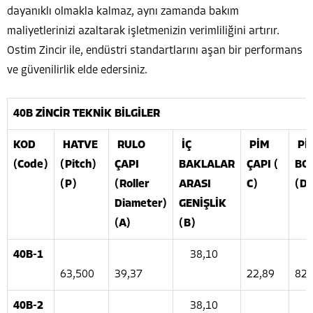
dayanıklı olmakla kalmaz, aynı zamanda bakım
maliyetlerinizi azaltarak işletmenizin verimliliğini artırır.
Ostim Zincir ile, endüstri standartlarını aşan bir performans
ve güvenilirlik elde edersiniz.
40B ZİNCİR TEKNİK BİLGİLER
KOD
HATVE
RULO
İÇ
PİM
Pİ
(Code)
(Pitch)
ÇAPI
BAKLALAR
ÇAPI (
BO
(P)
(Roller
ARASI
C)
(D
Diameter)
GENİŞLİK
(A)
(B)
40B-1
38,10
63,500
39,37
22,89
82
40B-2
38,10