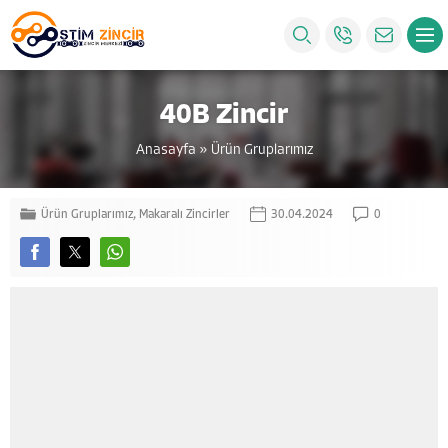
40B Zincir
Anasayfa
»
Ürün Gruplarımız
Ürün Gruplarımız
,
Makaralı Zincirler
30.04.2024
0