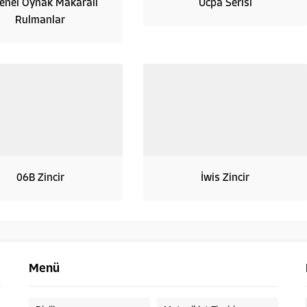
enel Oynak Makaralı
Ucpa Serisi
Rulmanlar
06B Zincir
İwis Zincir
Menü