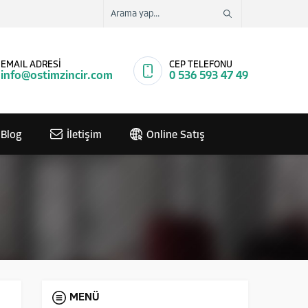
EMAIL ADRESİ
CEP TELEFONU
info@ostimzincir.com
0 536 593 47 49
Blog
İletişim
Online Satış
MENÜ