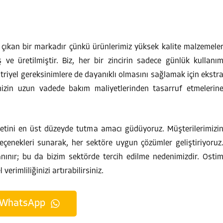
çıkan bir markadır çünkü ürünlerimiz yüksek kalite malzemele
ş ve üretilmiştir. Biz, her bir zincirin sadece günlük kullanı
triyel gereksinimlere de dayanıklı olmasını sağlamak için ekstr
mizin uzun vadede bakım maliyetlerinden tasarruf etmelerin
etini en üst düzeyde tutma amacı güdüyoruz. Müşterilerimizi
seçenekleri sunarak, her sektöre uygun çözümler geliştiriyoruz
tanınır; bu da bizim sektörde tercih edilme nedenimizdir. Osti
 verimliliğinizi artırabilirsiniz.
WhatsApp