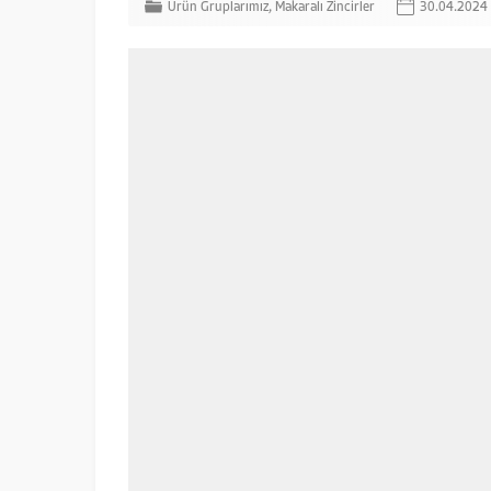
Ürün Gruplarımız
,
Makaralı Zincirler
30.04.2024