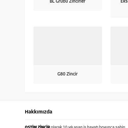
BL Grubu Zincirler
Eks
G80 Zincir
Hakkımızda
OSTİM ZİNCİR
olarak 10 yılı aşan iş hayatı boyunca sahip