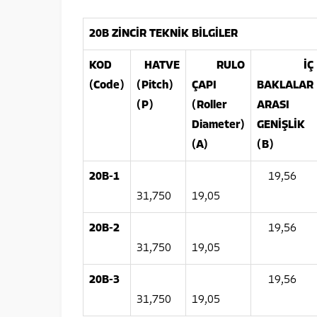
20B ZİNCİR TEKNİK BİLGİLER
KOD
HATVE
RULO
İÇ
(Code)
(Pitch)
ÇAPI
BAKLALAR
(P)
(Roller
ARASI
Diameter)
GENİŞLİK
(A)
(B)
20B-1
19,56
31,750
19,05
20B-2
19,56
31,750
19,05
20B-3
19,56
31,750
19,05