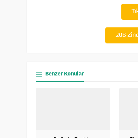
Tı
20B Zinci
Benzer Konular