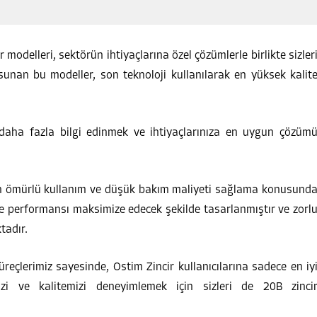
 modelleri, sektörün ihtiyaçlarına özel çözümlerle birlikte sizler
a sunan bu modeller, son teknoloji kullanılarak en yüksek kalit
 daha fazla bilgi edinmek ve ihtiyaçlarınıza en uygun çözüm
uzun ömürlü kullanım ve düşük bakım maliyeti sağlama konusund
 ve performansı maksimize edecek şekilde tasarlanmıştır ve zorl
tadır.
süreçlerimiz sayesinde, Ostim Zincir kullanıcılarına sadece en iy
mizi ve kalitemizi deneyimlemek için sizleri de 20B zinci