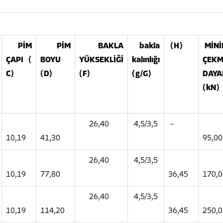
PİM
PİM
BAKLA
bakla
(H)
MİN
ÇAPI (
BOYU
YÜKSEKLİĞİ
kalınlığı
ÇEKM
C)
(D)
(F)
(g/G)
DAYA
(kN)
26,40
4,5/3,5
–
10,19
41,30
95,
26,40
4,5/3,5
10,19
77,80
36,45
170,
26,40
4,5/3,5
10,19
114,20
36,45
250,