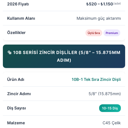
₺520 – ₺1.150
/adet
Maksimum güç aktarımı
Üçlü Sıra
Premium
🔩 10B SERİSİ ZİNCİR DİŞLİLER (5/8″ – 15.875MM
ADIM)
10B-1 Tek Sıra Zincir Dişli
5/8″ (15.875mm)
10-15 Diş
C45 Çelik