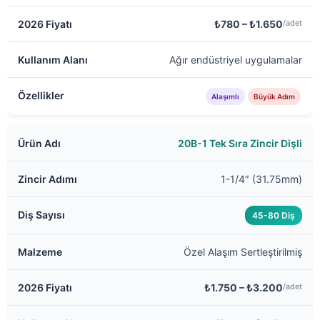
₺780 – ₺1.650
/adet
Ağır endüstriyel uygulamalar
Alaşımlı
Büyük Adım
20B-1 Tek Sıra Zincir Dişli
1-1/4″ (31.75mm)
45-80 Diş
Özel Alaşım Sertleştirilmiş
₺1.750 – ₺3.200
/adet