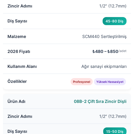
1/2″ (12.7mm)
45-80 Diş
SCM440 Sertleştirilmiş
₺480 – ₺850
/adet
Ağır sanayi ekipmanları
Profesyonel
Yüksek Hassasiyet
08B-2 Çift Sıra Zincir Dişli
1/2″ (12.7mm)
15-50 Diş