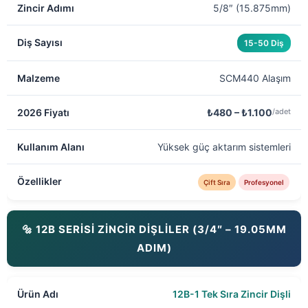
5/8″ (15.875mm)
15-50 Diş
SCM440 Alaşım
₺480 – ₺1.100
/adet
Yüksek güç aktarım sistemleri
Çift Sıra
Profesyonel
🔩 12B SERİSİ ZİNCİR DİŞLİLER (3/4″ – 19.05MM
ADIM)
12B-1 Tek Sıra Zincir Dişli