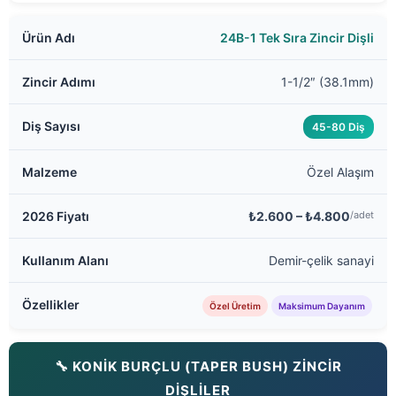
24B-1 Tek Sıra Zincir Dişli
1-1/2″ (38.1mm)
45-80 Diş
Özel Alaşım
₺2.600 – ₺4.800
/adet
Demir-çelik sanayi
Özel Üretim
Maksimum Dayanım
🔧 KONİK BURÇLU (TAPER BUSH) ZİNCİR
DİŞLİLER