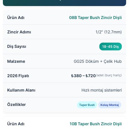
08B Taper Bush Zincir Dişli
1/2″ (12.7mm)
18-45 Diş
GG25 Döküm + Çelik Hub
₺380 – ₺720
/adet (burç hariç)
Hızlı montaj sistemleri
Taper Bush
Kolay Montaj
10B Taper Bush Zincir Dişli