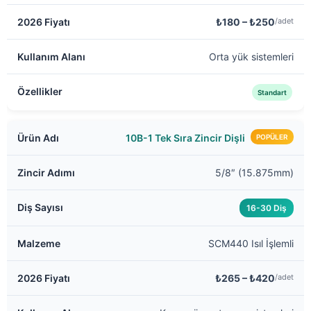
₺180 – ₺250
/adet
Orta yük sistemleri
Standart
10B-1 Tek Sıra Zincir Dişli
POPÜLER
5/8″ (15.875mm)
16-30 Diş
SCM440 Isıl İşlemli
₺265 – ₺420
/adet