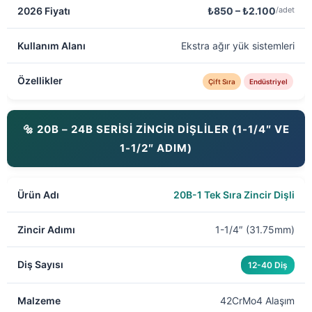
₺850 – ₺2.100
/adet
Ekstra ağır yük sistemleri
Çift Sıra
Endüstriyel
🔩 20B – 24B SERİSİ ZİNCİR DİŞLİLER (1-1/4″ VE
1-1/2″ ADIM)
20B-1 Tek Sıra Zincir Dişli
1-1/4″ (31.75mm)
12-40 Diş
42CrMo4 Alaşım