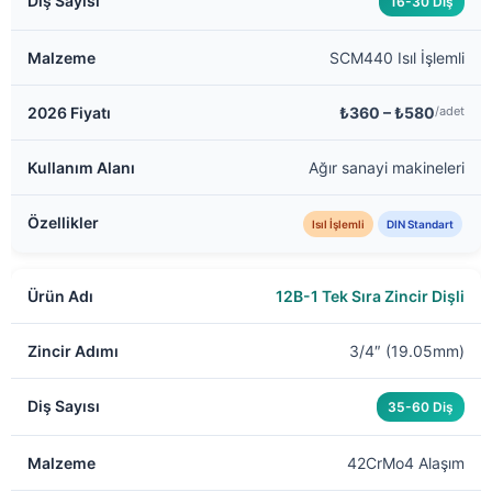
16-30 Diş
SCM440 Isıl İşlemli
₺360 – ₺580
/adet
Ağır sanayi makineleri
Isıl İşlemli
DIN Standart
12B-1 Tek Sıra Zincir Dişli
3/4″ (19.05mm)
35-60 Diş
42CrMo4 Alaşım