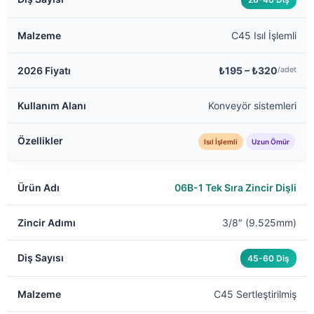
C45 Isıl İşlemli
₺195 – ₺320
/adet
Konveyör sistemleri
Isıl İşlemli
Uzun Ömür
06B-1 Tek Sıra Zincir Dişli
3/8″ (9.525mm)
45-60 Diş
C45 Sertleştirilmiş