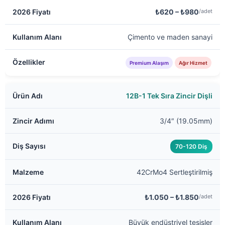
₺620 – ₺980
/adet
Çimento ve maden sanayi
Premium Alaşım
Ağır Hizmet
12B-1 Tek Sıra Zincir Dişli
3/4″ (19.05mm)
70-120 Diş
42CrMo4 Sertleştirilmiş
₺1.050 – ₺1.850
/adet
Büyük endüstriyel tesisler