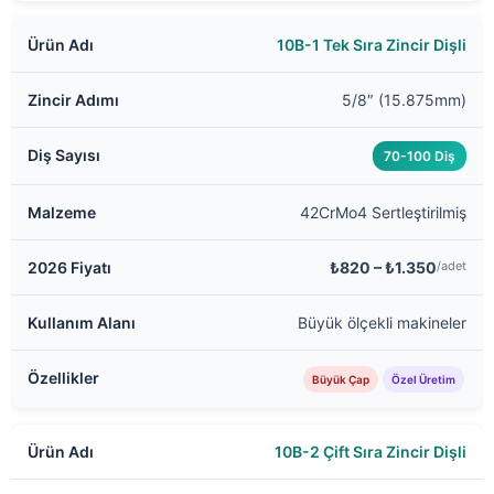
10B-1 Tek Sıra Zincir Dişli
5/8″ (15.875mm)
70-100 Diş
42CrMo4 Sertleştirilmiş
₺820 – ₺1.350
/adet
Büyük ölçekli makineler
Büyük Çap
Özel Üretim
10B-2 Çift Sıra Zincir Dişli