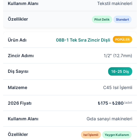
Tekstil makineleri
Pilot Delik
Standart
08B-1 Tek Sıra Zincir Dişli
POPÜLER
1/2″ (12.7mm)
16-25 Diş
C45 Isıl İşlemli
₺175 – ₺280
/adet
Gıda sanayi makineleri
Isıl İşlemli
Yaygın Kullanım