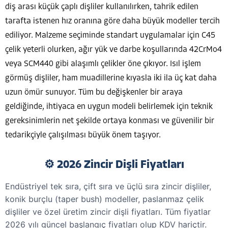
diş arası küçük çaplı dişliler kullanılırken, tahrik edilen
tarafta istenen hız oranına göre daha büyük modeller tercih
ediliyor. Malzeme seçiminde standart uygulamalar için C45
çelik yeterli olurken, ağır yük ve darbe koşullarında 42CrMo4
veya SCM440 gibi alaşımlı çelikler öne çıkıyor. Isıl işlem
görmüş dişliler, ham muadillerine kıyasla iki ila üç kat daha
uzun ömür sunuyor. Tüm bu değişkenler bir araya
geldiğinde, ihtiyaca en uygun modeli belirlemek için teknik
gereksinimlerin net şekilde ortaya konması ve güvenilir bir
tedarikçiyle çalışılması büyük önem taşıyor.
⚙️ 2026 Zincir Dişli Fiyatları
Endüstriyel tek sıra, çift sıra ve üçlü sıra zincir dişliler,
konik burçlu (taper bush) modeller, paslanmaz çelik
dişliler ve özel üretim zincir dişli fiyatları. Tüm fiyatlar
2026 yılı güncel başlangıç fiyatları olup KDV hariçtir.