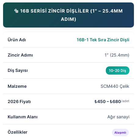
🔩 16B SERİSİ ZİNCİR DİŞLİLER (1″ – 25.4MM
ADIM)
16B-1 Tek Sıra Zincir Dişli
1″ (25.4mm)
10-20 Diş
SCM440 Çelik
₺450 – ₺680
/adet
Ağır sanayi
Alaşımlı