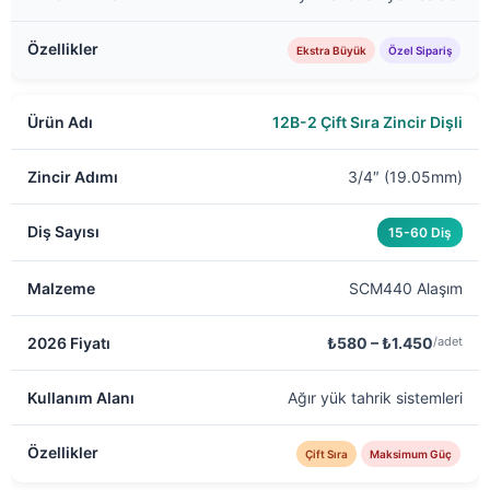
Ekstra Büyük
Özel Sipariş
12B-2 Çift Sıra Zincir Dişli
3/4″ (19.05mm)
15-60 Diş
SCM440 Alaşım
₺580 – ₺1.450
/adet
Ağır yük tahrik sistemleri
Çift Sıra
Maksimum Güç