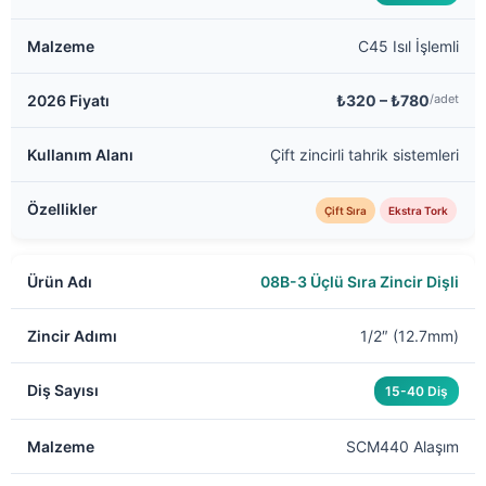
C45 Isıl İşlemli
₺320 – ₺780
/adet
Çift zincirli tahrik sistemleri
Çift Sıra
Ekstra Tork
08B-3 Üçlü Sıra Zincir Dişli
1/2″ (12.7mm)
15-40 Diş
SCM440 Alaşım