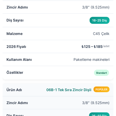
3/8″ (9.525mm)
16-25 Diş
C45 Çelik
₺125 – ₺185
/adet
Paketleme makineleri
Standart
06B-1 Tek Sıra Zincir Dişli
POPÜLER
3/8″ (9.525mm)
26-40 Diş