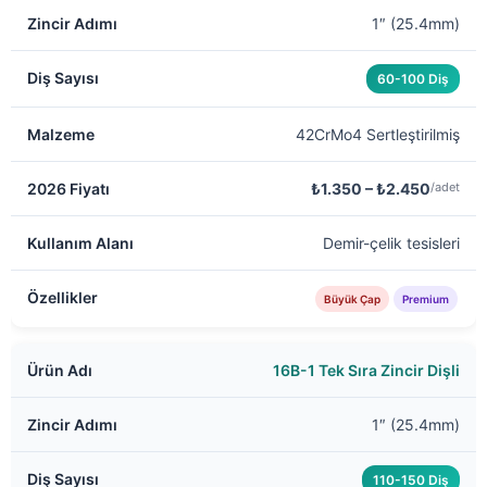
1″ (25.4mm)
60-100 Diş
42CrMo4 Sertleştirilmiş
₺1.350 – ₺2.450
/adet
Demir-çelik tesisleri
Büyük Çap
Premium
16B-1 Tek Sıra Zincir Dişli
1″ (25.4mm)
110-150 Diş