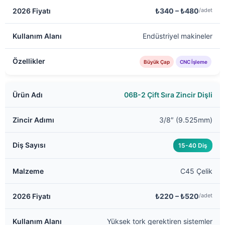
₺340 – ₺480
/adet
Endüstriyel makineler
Büyük Çap
CNC İşleme
06B-2 Çift Sıra Zincir Dişli
3/8″ (9.525mm)
15-40 Diş
C45 Çelik
₺220 – ₺520
/adet
Yüksek tork gerektiren sistemler