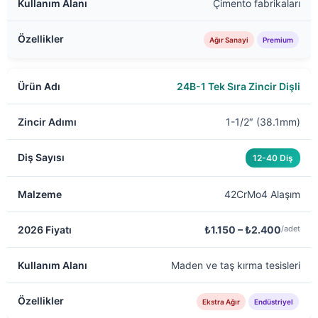
Çimento fabrikaları
Ağır Sanayi
Premium
24B-1 Tek Sıra Zincir Dişli
1-1/2″ (38.1mm)
12-40 Diş
42CrMo4 Alaşım
₺1.150 – ₺2.400
/adet
Maden ve taş kırma tesisleri
Ekstra Ağır
Endüstriyel