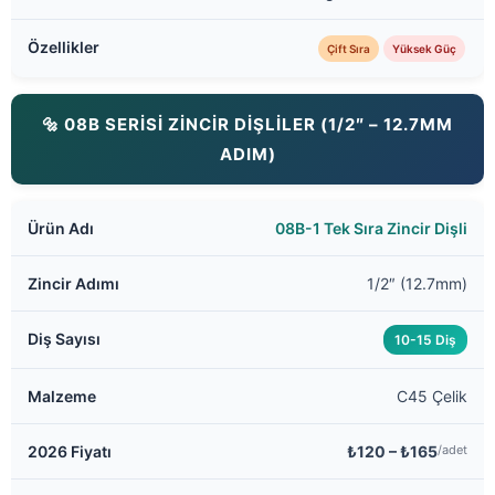
Çift Sıra
Yüksek Güç
🔩 08B SERİSİ ZİNCİR DİŞLİLER (1/2″ – 12.7MM
ADIM)
08B-1 Tek Sıra Zincir Dişli
1/2″ (12.7mm)
10-15 Diş
C45 Çelik
₺120 – ₺165
/adet