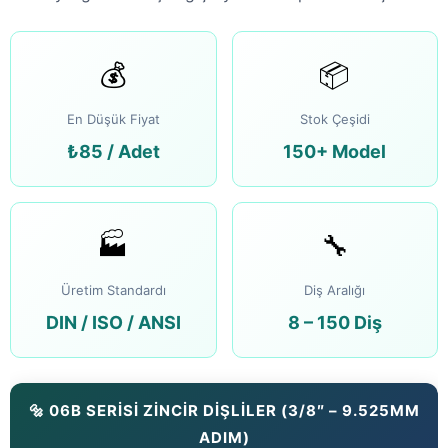
💰
📦
En Düşük Fiyat
Stok Çeşidi
₺85 / Adet
150+ Model
🏭
🔧
Üretim Standardı
Diş Aralığı
DIN / ISO / ANSI
8 – 150 Diş
🔩 06B SERİSİ ZİNCİR DİŞLİLER (3/8″ – 9.525MM
ADIM)