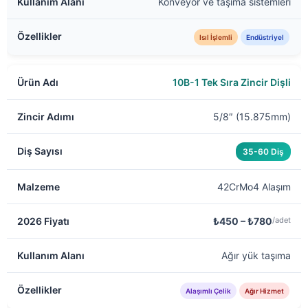
Konveyör ve taşıma sistemleri
Isıl İşlemli
Endüstriyel
10B-1 Tek Sıra Zincir Dişli
5/8″ (15.875mm)
35-60 Diş
42CrMo4 Alaşım
₺450 – ₺780
/adet
Ağır yük taşıma
Alaşımlı Çelik
Ağır Hizmet