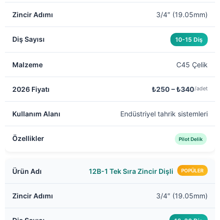
3/4″ (19.05mm)
10-15 Diş
C45 Çelik
₺250 – ₺340
/adet
Endüstriyel tahrik sistemleri
Pilot Delik
12B-1 Tek Sıra Zincir Dişli
POPÜLER
3/4″ (19.05mm)