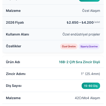
Özel Alaşım
₺2.650 – ₺4.200
/adet
Özel endüstriyel projeler
Özel Üretim
Sipariş Üzerine
16B-2 Çift Sıra Zincir Dişli
1″ (25.4mm)
15-60 Diş
42CrMo4 Alaşım