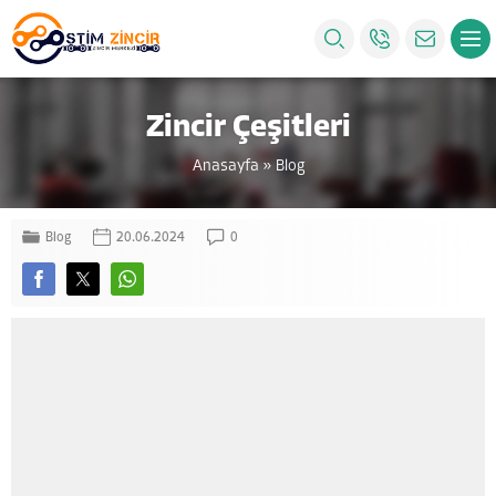
Zincir Çeşitleri
Anasayfa
»
Blog
Blog
20.06.2024
0