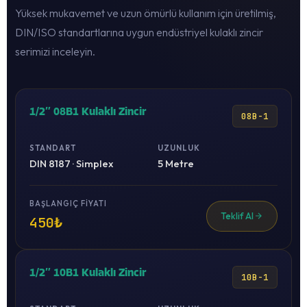
Yüksek mukavemet ve uzun ömürlü kullanım için üretilmiş,
DIN/ISO standartlarına uygun endüstriyel kulaklı zincir
serimizi inceleyin.
1/2″ 08B1 Kulaklı Zincir
08B-1
STANDART
UZUNLUK
DIN 8187 · Simplex
5 Metre
BAŞLANGIÇ FIYATI
Teklif Al
450₺
1/2″ 10B1 Kulaklı Zincir
10B-1