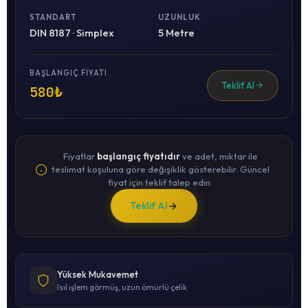
STANDART
UZUNLUK
DIN 8187 · Simplex
5 Metre
BAŞLANGIÇ FIYATI
Teklif Al
580₺
Fiyatlar
başlangıç fiyatıdır
ve adet, miktar ile
teslimat koşuluna göre değişiklik gösterebilir. Güncel
fiyat için teklif talep edin.
Teklif Al
Yüksek Mukavemet
Isıl işlem görmüş, uzun ömürlü çelik