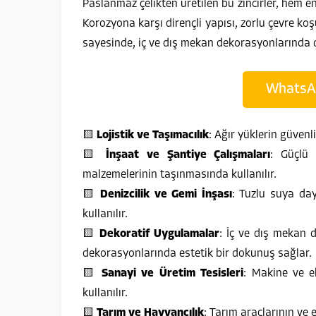
Paslanmaz çelikten üretilen bu zincirler, hem e
Korozyona karşı dirençli yapısı, zorlu çevre k
sayesinde, iç ve dış mekan dekorasyonlarında da 
WhatsApp
🟨
Lojistik ve Taşımacılık
: Ağır yüklerin güvenl
🟨
İnşaat ve Şantiye Çalışmaları
: Güçlü 
malzemelerinin taşınmasında kullanılır.
🟨
Denizcilik ve Gemi İnşası
: Tuzlu suya day
kullanılır.
🟨
Dekoratif Uygulamalar
: İç ve dış mekan 
dekorasyonlarında estetik bir dokunuş sağlar.
🟨
Sanayi ve Üretim Tesisleri
: Makine ve e
kullanılır.
🟨
Tarım ve Hayvancılık
: Tarım araçlarının ve