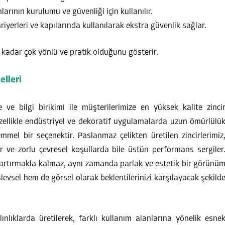
larının kurulumu ve güvenliği için kullanılır.
riyerleri ve kapılarında kullanılarak ekstra güvenlik sağlar.
e kadar çok yönlü ve pratik olduğunu gösterir.
elleri
e ve bilgi birikimi ile müşterilerimize en yüksek kalite zinci
özellikle endüstriyel ve dekoratif uygulamalarda uzun ömürlülü
emmel bir seçenektir. Paslanmaz çelikten üretilen zincirlerimiz
 ve zorlu çevresel koşullarda bile üstün performans sergiler
ı artırmakla kalmaz, aynı zamanda parlak ve estetik bir görünü
şlevsel hem de görsel olarak beklentilerinizi karşılayacak şekild
ınlıklarda üretilerek, farklı kullanım alanlarına yönelik esne