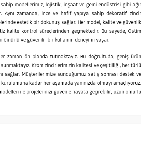
ahip modellerimiz, lojistik, inşaat ve gemi endüstrisi gibi ağı
r. Aynı zamanda, ince ve hafif yapıya sahip dekoratif zinci
erinde estetik bir dokunuş sağlar. Her model, kalite ve güvenli
tiz kalite kontrol süreçlerinden geçmektedir. Bu sayede, Osti
un ömürlü ve güvenilir bir kullanım deneyimi yaşar.
 her zaman ön planda tutmaktayız. Bu doğrultuda, geniş ürü
unmaktayız. Krom zincirlerimizin kalitesi ve çeşitliliği, her türl
ını sağlar. Müşterilerimize sunduğumuz satış sonrası destek v
den kurulumuna kadar her aşamada yanınızda olmayı amaçlıyoruz
 modelleri ile projelerinizi güvenle hayata geçirebilir, uzun ömürl