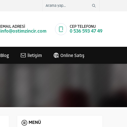
EMAIL ADRESİ
CEP TELEFONU
info@ostimzincir.com
0 536 593 47 49
Blog
İletişim
Online Satış
MENÜ