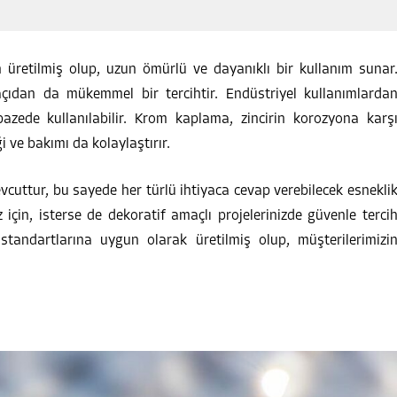
n üretilmiş olup, uzun ömürlü ve dayanıklı bir kullanım sunar
çıdan da mükemmel bir tercihtir. Endüstriyel kullanımlarda
azede kullanılabilir. Krom kaplama, zincirin korozyona karş
i ve bakımı da kolaylaştırır.
mevcuttur, bu sayede her türlü ihtiyaca cevap verebilecek esnekli
 için, isterse de dekoratif amaçlı projelerinizde güvenle terci
k standartlarına uygun olarak üretilmiş olup, müşterilerimizi