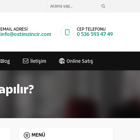
EMAIL ADRESİ
CEP TELEFONU
info@ostimzincir.com
0 536 593 47 49
Blog
İletişim
Online Satış
apılır?
MENÜ