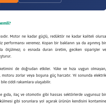
nemli?
sıdır. Motor ne kadar güçlü, redüktör ne kadar kaliteli olurs
iniz performansı veremez. Kopan bir baklanın ya da aşınmış bi
yla ölçülmez; o esnada duran üretim, geciken siparişler v
şturur.
ketimini de doğrudan etkiler. Yüke ve hıza uygun olmayan
r, motoru zorlar veya boşuna güç harcatır. Yıl sonunda elektri
bile ciddi rakamlara ulaşabilir.
kle gıda, ilaç ve otomotiv gibi hassas sektörlerde uygunsuz bi
ökülmesi gibi sorunlara yol açarak ürünün kendisini kontamin