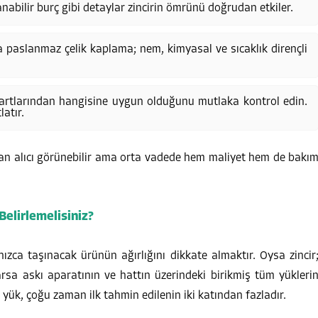
anabilir burç gibi detaylar zincirin ömrünü doğrudan etkiler.
a paslanmaz çelik kaplama; nem, kimyasal ve sıcaklık dirençli
artlarından hangisine uygun olduğunu mutlaka kontrol edin.
atır.
man alıcı görünebilir ama orta vadede hem maliyet hem de bakı
Belirlemelisiniz?
ızca taşınacak ürünün ağırlığını dikkate almaktır. Oysa zincir
arsa askı aparatının ve hattın üzerindeki birikmiş tüm yükleri
 yük, çoğu zaman ilk tahmin edilenin iki katından fazladır.