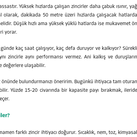
ssastır. Yüksek hızlarda çalışan zincirler daha çabuk ısınır, ya
ral olarak, dakikada 50 metre üzeri hızlarda çalışacak hatlard
lmelidir. Düşük hızlı ama yüksek yüklü hatlarda ise mukavemet ö
ri yorar.
 günde kaç saat çalışıyor, kaç defa duruyor ve kalkıyor? Sürekl
aynı zincirle aynı performansı vermez. Ani kalkış ve duruşları
e değerlere ulaşabilir.
göz önünde bulundurmanızı öneririm. Bugünkü ihtiyaca tam otura
bilir. Yüzde 15-20 civarında bir kapasite payı bırakmak, ilerid
eçer.
iler?
mamen farklı zincir ihtiyacı doğurur. Sıcaklık, nem, toz, kimyasa