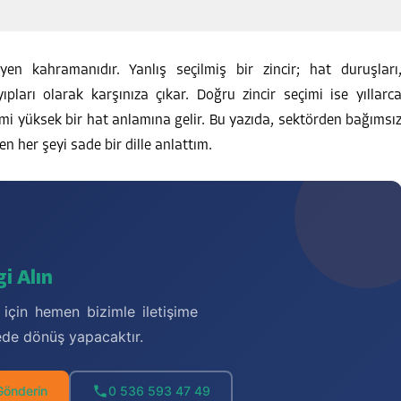
yen kahramanıdır. Yanlış seçilmiş bir zincir; hat duruşları
ları olarak karşınıza çıkar. Doğru zincir seçimi ise yıllarc
mi yüksek bir hat anlamına gelir. Bu yazıda, sektörden bağımsı
n her şeyi sade bir dille anlattım.
i Alın
 için hemen bizimle iletişime
ede dönüş yapacaktır.
Gönderin
0 536 593 47 49