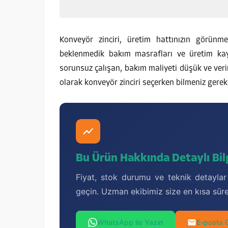
Konveyör zinciri, üretim hattınızın görünme
beklenmedik bakım masrafları ve üretim kayıp
sorunsuz çalışan, bakım maliyeti düşük ve veri
olarak konveyör zinciri seçerken bilmeniz gereke
Bu Ürün Hakkında Detaylı Bilg
Fiyat, stok durumu ve teknik detaylar
geçin. Uzman ekibimiz size en kısa sür
WhatsApp ile Yazın
E-posta 