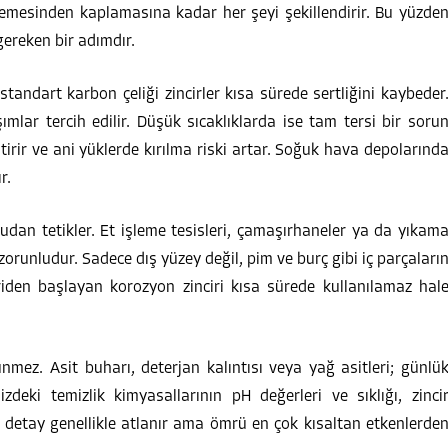
lzemesinden kaplamasına kadar her şeyi şekillendirir. Bu yüzde
ereken bir adımdır.
tandart karbon çeliği zincirler kısa sürede sertliğini kaybeder
mlar tercih edilir. Düşük sıcaklıklarda ise tam tersi bir soru
irir ve ani yüklerde kırılma riski artar. Soğuk hava depolarınd
r.
udan tetikler. Et işleme tesisleri, çamaşırhaneler ya da yıkam
zorunludur. Sadece dış yüzey değil, pim ve burç gibi iç parçaları
iden başlayan korozyon zinciri kısa sürede kullanılamaz hal
mez. Asit buharı, deterjan kalıntısı veya yağ asitleri; günlü
nizdeki temizlik kimyasallarının pH değerleri ve sıklığı, zinci
Bu detay genellikle atlanır ama ömrü en çok kısaltan etkenlerde