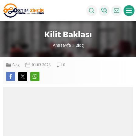
Kilit Baklası
Anasayfa
»
Blog
Blog
01.03.2026
0